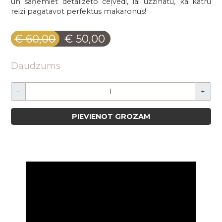
un saņemiet detalizēto ceļvedi, lai uzzinātu, kā katru
reizi pagatavot perfektus makaronus!
€ 60,00
€ 50,00
Daudzums
-
+
PIEVIENOT GROZAM