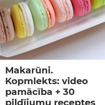
Makarūni.
Kopmlekts: video
pamācība + 30
pildījumu receptes