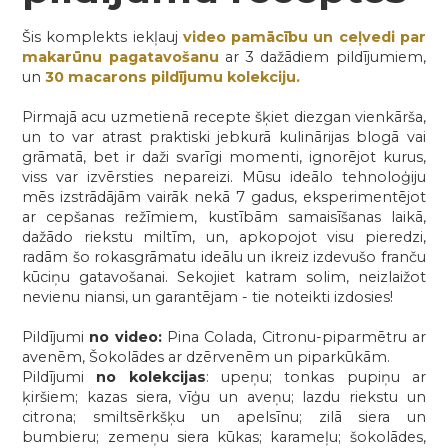
Šis komplekts iekļauj
video pamācību un ceļvedi par
makarūnu pagatavošanu
ar 3 dažādiem pildījumiem,
un
30 macarons pildījumu kolekciju.
Pirmajā acu uzmetienā recepte šķiet diezgan vienkārša,
un to var atrast praktiski jebkurā kulinārijas blogā vai
grāmatā, bet ir daži svarīgi momenti, ignorējot kurus,
viss var izvērsties nepareizi. Mūsu ideālo tehnoloģiju
mēs izstrādājām vairāk nekā 7 gadus, eksperimentējot
ar cepšanas režīmiem, kustībām samaisīšanas laikā,
dažādo riekstu miltīm, un, apkopojot visu pieredzi,
radām šo rokasgrāmatu ideālu un ikreiz izdevušo franču
kūciņu gatavošanai. Sekojiet katram solim, neizlaižot
nevienu niansi, un garantējam - tie noteikti izdosies!
Pildījumi
no video:
Pina Colada, Citronu-piparmētru ar
avenēm, Šokolādes ar dzērvenēm un piparkūkām.
Pildījumi
no kolekcijas
: upeņu; tonkas pupiņu ar
ķiršiem; kazas siera, vīģu un aveņu; lazdu riekstu un
citrona; smiltsērkšķu un apelsīnu; zilā siera un
bumbieru; zemeņu siera kūkas; karameļu; šokolādes,