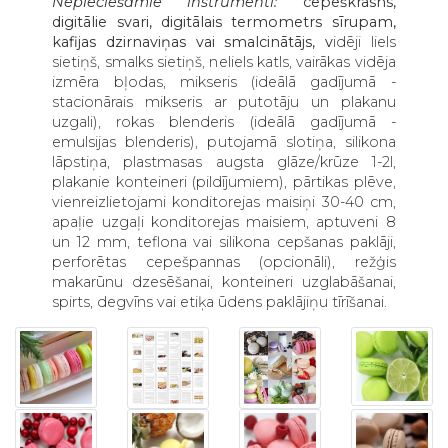
Nepieciešamie instrumenti:
cepeškrāsns,
digitālie svari, digitālais termometrs sīrupam,
kafijas dzirnaviņas vai smalcinātājs, v
idēji liels
sietiņš, s
malks sietiņš, n
eliels katls, v
airākas vidēja
izmēra bļodas, m
ikseris (ideālā gadījumā -
stacionārais mikseris ar putotāju un plakanu
uzgali), r
okas blenderis (ideālā gadījumā -
emulsijas blenderis), p
utojamā slotiņa, s
ilikona
lāpstiņa, p
lastmasas augsta glāze/krūze 1-2l,
p
lakanie konteineri (pildījumiem), p
ārtikas plēve,
v
ienreizlietojami konditorejas maisiņi 30-40 cm,
a
paļie uzgaļi konditorejas maisiem, aptuveni 8
un 12 mm, t
eflona vai silikona cepšanas paklāji,
p
erforētas cepešpannas (opcionāli), r
ežģis
makarūnu dzesēšanai, k
onteineri uzglabāšanai,
s
pirts, degvīns vai etiķa ūdens paklājiņu tīrīšanai.