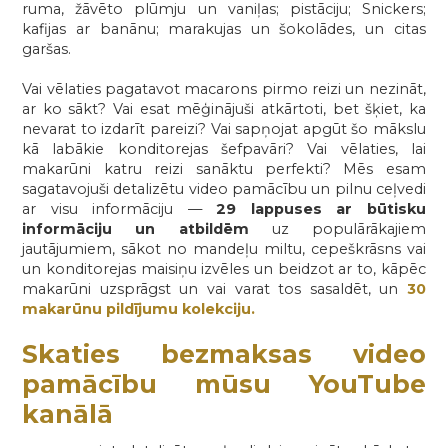
ruma, žāvēto plūmju un vaniļas; pistāciju; Snickers;
kafijas ar banānu; marakujas un šokolādes, un citas
garšas.
Vai vēlaties pagatavot macarons pirmo reizi un nezināt,
ar ko sākt? Vai esat mēģinājuši atkārtoti, bet šķiet, ka
nevarat to izdarīt pareizi? Vai sapņojat apgūt šo mākslu
kā labākie konditorejas šefpavāri? Vai vēlaties, lai
makarūni katru reizi sanāktu perfekti? Mēs esam
sagatavojuši detalizētu video pamācību un pilnu ceļvedi
ar visu informāciju —
29 lappuses ar būtisku
informāciju un atbildēm
uz populārākajiem
jautājumiem, sākot no mandeļu miltu, cepeškrāsns vai
un konditorejas maisiņu izvēles un beidzot ar to, kāpēc
makarūni uzsprāgst un vai varat tos sasaldēt, un
30
makarūnu pildījumu kolekciju.
Skaties bezmaksas video
pamācību mūsu YouTube
kanālā